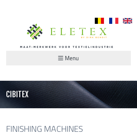
nl
fr
en
Menu
CIBITEX
FINISHING MACHINES